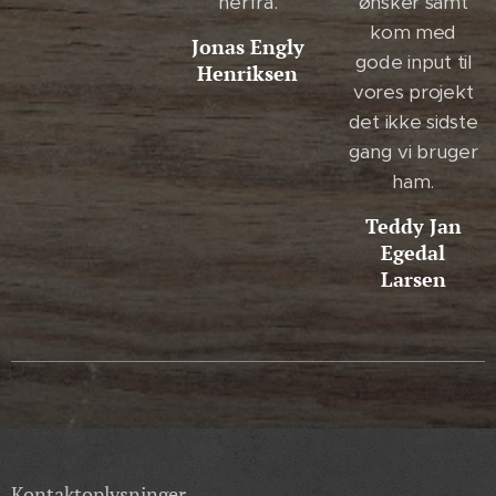
herfra.
ønsker samt
kom med
Jonas Engly
gode input til
Henriksen
vores projekt
det ikke sidste
gang vi bruger
ham.
Teddy Jan
Egedal
Larsen
Kontaktoplysninger