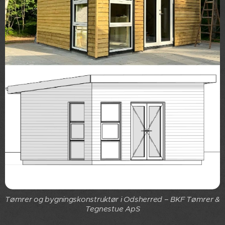
Tømrer og bygningskonstruktør i Odsherred – BKF Tømrer &
Tegnestue ApS